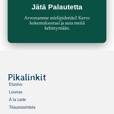
Jätä Palautetta
Sinusta
Haluamme Kuulla
Arvostamme mielipidettäsi! Kerro
kokemuksestasi ja auta meitä
kehittymään.
Pikalinkit
Etusivu
Lounas
À la carte
Tilausravintola