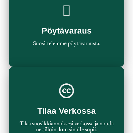
Varaa Pöytä
Pöytävaraus
Tee pöytävaraus
Suosittelemme pöytävarausta.
Tilaa Nyt
Tilaa Verkossa
Tilaa & Nouda
Tilaa suosikkiannoksesi verkossa ja nouda
ne silloin, kun sinulle sopii.